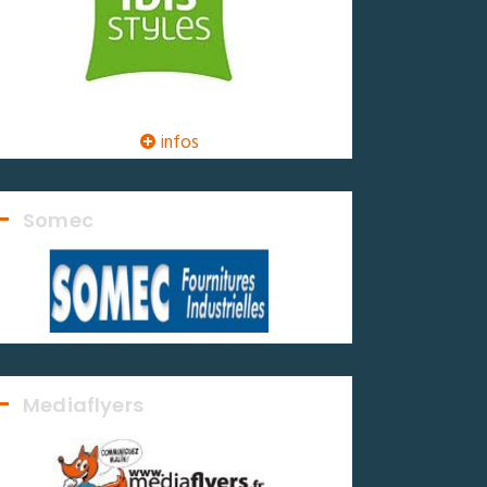
infos
Somec
Mediaflyers