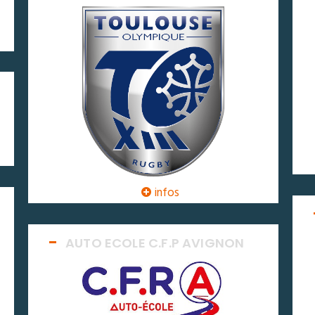
infos
AUTO ECOLE C.F.P AVIGNON