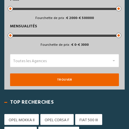
Fourchette de prix :
2000
-
500000
MENSUALITÉS
Fourchette de prix :
0
-
3000
Toutes les Agences
TROUVER
TOP RECHERCHES
OPEL MOKKA II
OPEL CORSA F
FIAT 500 III