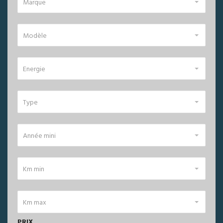
Marque
Modèle
Energie
Type
Année mini
Km min
Km max
PRIX