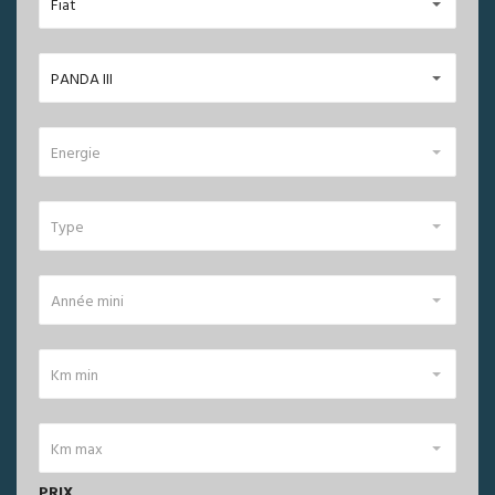
Fiat
PANDA III
Energie
Type
Année mini
Km min
Km max
PRIX