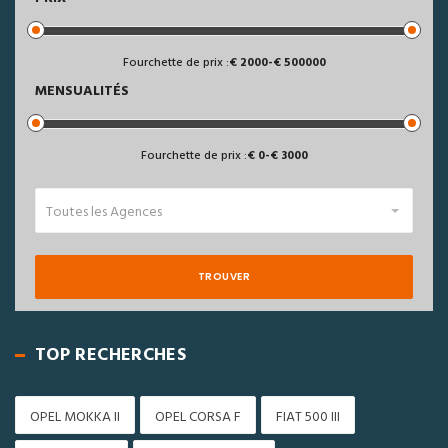
Fourchette de prix :
2000
-
500000
MENSUALITÉS
Fourchette de prix :
0
-
3000
Toutes les Agences
TROUVER
TOP RECHERCHES
OPEL MOKKA II
OPEL CORSA F
FIAT 500 III