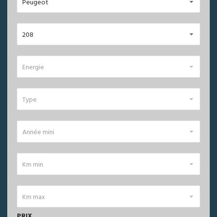
Peugeot
208
Energie
Type
Année mini
Km min
Km max
PRIX