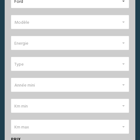
Ford
Modèle
Energie
Type
Année mini
Km min
Km max
PRIX