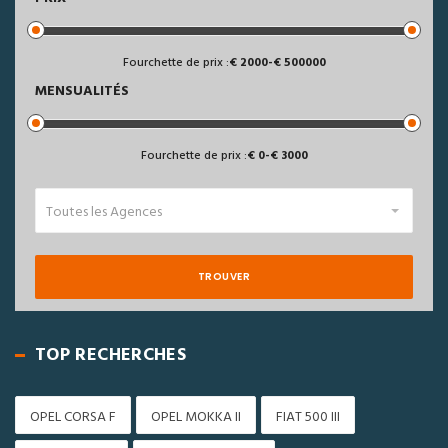
Fourchette de prix :
2000
-
500000
MENSUALITÉS
Fourchette de prix :
0
-
3000
Toutes les Agences
TROUVER
TOP RECHERCHES
OPEL CORSA F
OPEL MOKKA II
FIAT 500 III