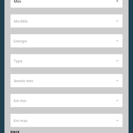
Mini
Modèle
Energie
Type
Année mini
Km min
Km max
PRIX