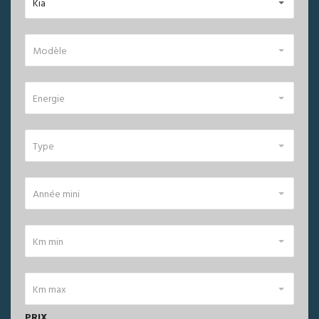
Kia
Modèle
Energie
Type
Année mini
Km min
Km max
PRIX