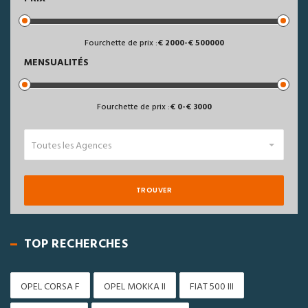
Fourchette de prix :
2000
-
500000
MENSUALITÉS
Fourchette de prix :
0
-
3000
Toutes les Agences
TROUVER
TOP RECHERCHES
OPEL CORSA F
OPEL MOKKA II
FIAT 500 III