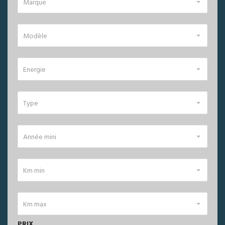
Marque
Modèle
Energie
Type
Année mini
Km min
Km max
PRIX