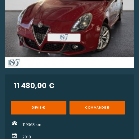
11 480,00 €
DEVIS
COMMANDE
119368 km
2018