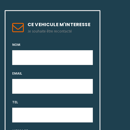
CE VEHICULE M'INTERESSE
Je souhaite être recontacté
NOM
EMAIL
TEL