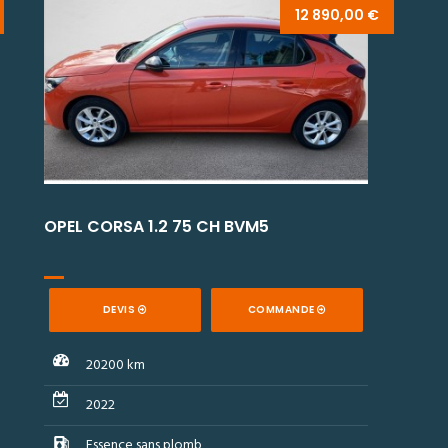
13 490,00 €
OPEL CORSA 1.2 75 CH BVM5
O
DEVIS
COMMANDE
21200 km
2022
Essence sans plomb