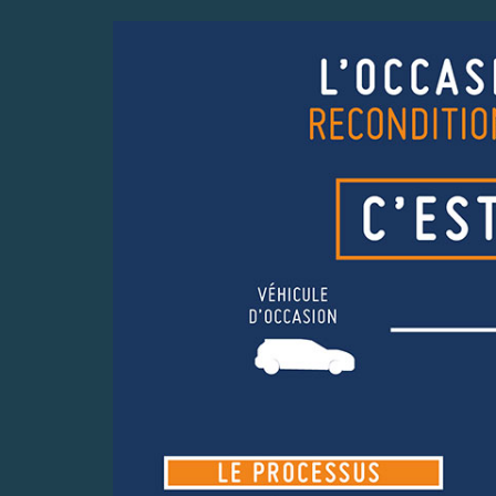
PACK 1807
NOTRE SÉLECTION D
D'OCCASION ÉLE
Découvrez notre sélecti
ez votre véhicule avec notre PACK
véhicules d'occasion élect
1807 !!
dès 189€/mo
EN SAVOIR +
EN SAVOIR 