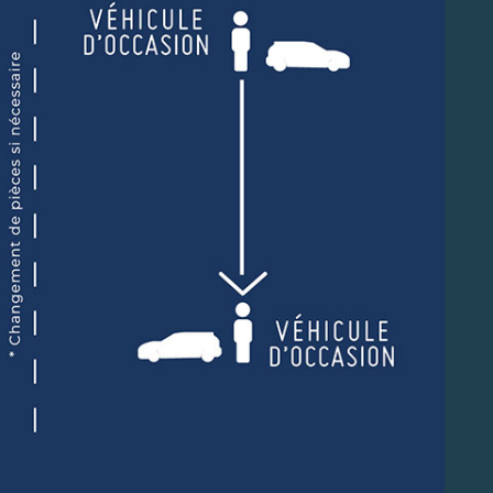
Contactez-nous ou venez directement en
concession ! Nos équipes sont là pour vou
accompagner dans votre projet.
EN SAVOIR +