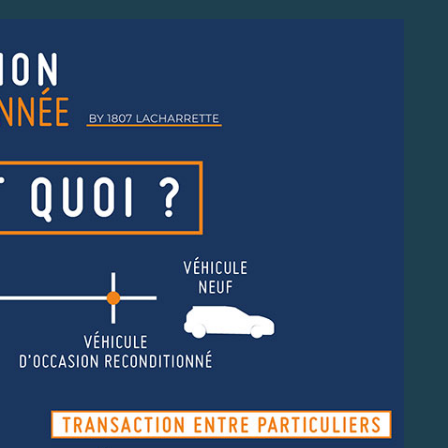
E VÉHICULES
PORTES OUVERTES CE WEEK-END !
CTRIQUES
Jusqu'à 5 900€ de remise sur + de 80 véhicul
on de plus de 20
d'occasion ! Profitez de ce week-end pou
riques disponibles
découvrir notre stock de plus de + de 300
is !
véhicules d'occasion !
Tous nos points de vente sont ouverts ce
dimanche !
+