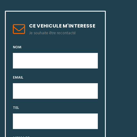
CE VEHICULE M'INTERESSE
Je souhaite être recontacté
NOM
EMAIL
TEL