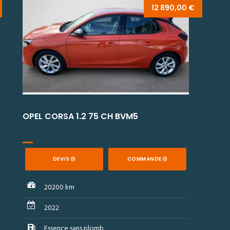
12 890,00 €
OPEL CORSA 1.2 75 CH BVM5
O
DEVIS
COMMANDE
20200 km
2022
Essence sans plomb