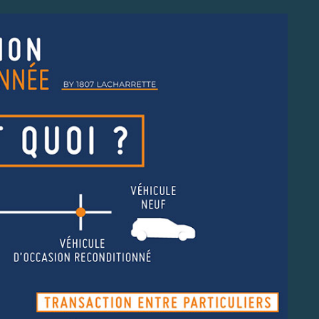
07
NOTRE SÉLECTION DE VÉHICULES
D'OCCASION ÉLECTRIQUES
Découvrez notre sélection de plus de 20
e avec notre PACK
véhicules d'occasion électriques disponible
dès 189€/mois !
+
EN SAVOIR +