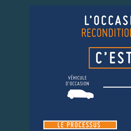
PACK MOBILITE
PACK 18
plus à pied lors de vos entretiens !!
Chouchoutez votre véhicul
1807 !!
EN SAVOIR +
EN SAVOIR 