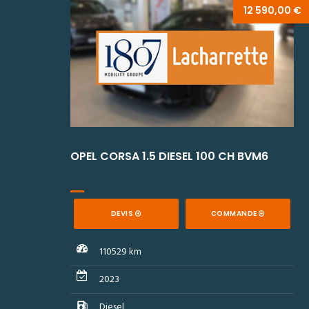
90,00 €
12 590,00 €
6
OPEL CORSA 1.5 DIESEL 100 CH BVM6
DEVIS
COMMANDE
110529 km
2023
Diesel