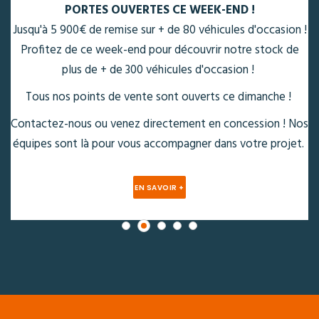
EN SAVOIR +
 !
e
os
t.